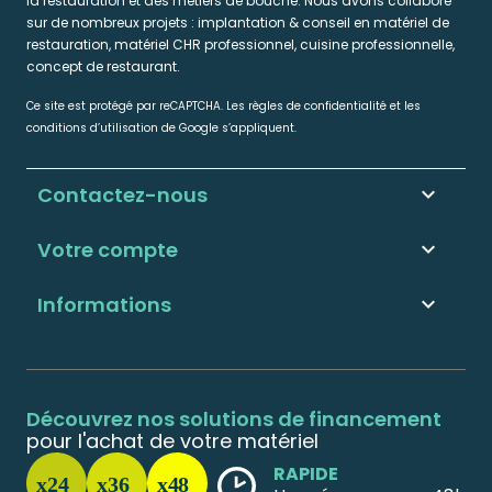
la restauration et des métiers de bouche. Nous avons collaboré
sur de nombreux projets : implantation & conseil en matériel de
restauration, matériel CHR professionnel, cuisine professionnelle,
concept de restaurant.
Ce site est protégé par reCAPTCHA. Les règles de confidentialité et les
conditions d’utilisation de Google s’appliquent.
Contactez-nous
keyboard_arrow_down
Votre compte

Informations

Découvrez nos solutions de financement
pour l'achat de votre matériel
RAPIDE