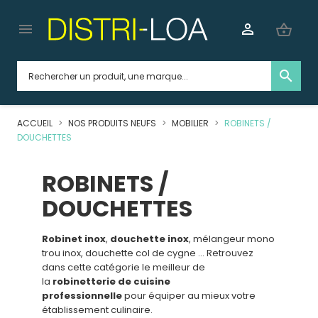


shopping_basket
search
ACCUEIL
NOS PRODUITS NEUFS
MOBILIER
ROBINETS /
DOUCHETTES
ROBINETS /
DOUCHETTES
Robinet inox
,
douchette inox
, mélangeur mono
trou inox,
douchette col de cygne ...
Retrouvez
dans cette catégorie le meilleur de
la
robinetterie de cuisine
professionnelle
pour équiper au mieux votre
établissement culinaire.