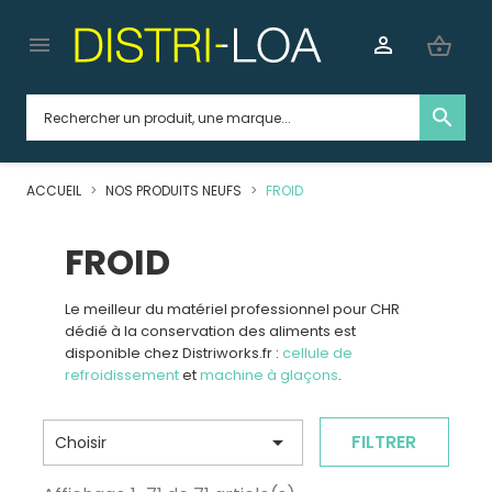


shopping_basket
search
ACCUEIL
NOS PRODUITS NEUFS
FROID
FROID
Le meilleur du matériel professionnel pour CHR
dédié à la conservation des aliments
est
disponible chez Distriworks.fr :
cellule de
refroidissement
et
machine à glaçons
.

FILTRER
Choisir