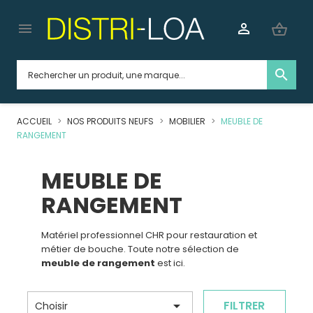


shopping_basket
search
ACCUEIL
NOS PRODUITS NEUFS
MOBILIER
MEUBLE DE
RANGEMENT
MEUBLE DE
RANGEMENT
Matériel professionnel CHR pour restauration et
métier de bouche. Toute notre sélection de
meuble de rangement
est ici.

FILTRER
Choisir