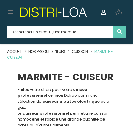


shopping_basket
search
ACCUEIL
NOS PRODUITS NEUFS
CUISSON
MARMITE -
CUISEUR
MARMITE - CUISEUR
Faîtes votre choix pour votre
cuiseur
professionnel en inox
Delrue parmi une
sélection de
cuiseur à pâtes électrique
ou à
gaz.
Le
cuiseur professionnel
permet une cuisson
homogène et rapide une grande quantité de
pâtes ou d'autres aliments.