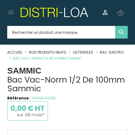


shopping_basket
search
ACCUEIL
NOS PRODUITS NEUFS
USTENSILES
BAC GASTRO
BAC VAC-NORM 1/2 DE 100MM SAMMIC
SAMMIC
Bac Vac-Norm 1/2 De 100mm
Sammic
Référence :
WISA5140108
0,00 € HT
sur 48 mois*