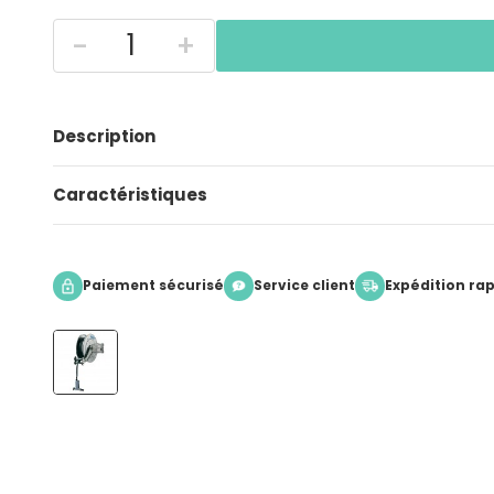
-
+
Description
Caractéristiques
Paiement sécurisé
Service client
Expédition ra