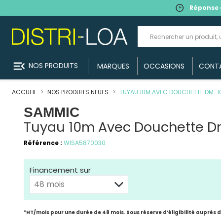
Réponse 
menu_open
NOS PRODUITS
MARQUES
OCCASIONS
CONT
ACCUEIL
NOS PRODUITS NEUFS
TUYAU 10M AVEC DOUCHETTE DM-1
SAMMIC
Tuyau 10m Avec Douchette 
Référence :
WISA5870030
Financement sur
*HT/mois pour une durée de 48 mois. Sous réserve d’éligibilité auprès 