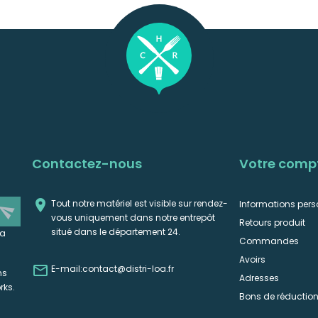
Contactez-nous
Votre comp

Tout notre matériel est visible sur rendez-
Informations pers
end
vous uniquement dans notre entrepôt
Retours produit
situé dans le département 24.
la
Commandes
Avoirs

E-mail:
contact@distri-loa.fr
ns
Adresses
rks.
Bons de réductio