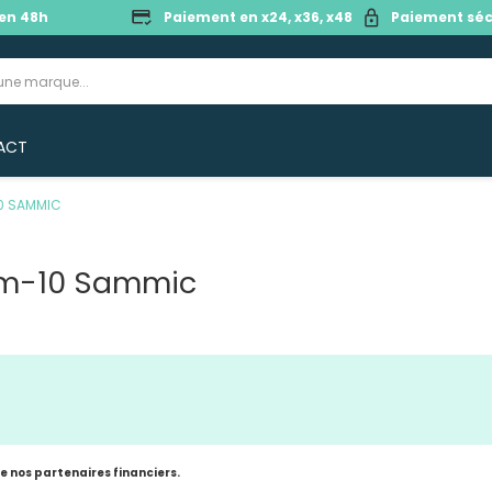
en 48h
Paiement en x24, x36, x48
Paiement séc
ACT
0 SAMMIC
Dm-10 Sammic
de nos partenaires financiers.