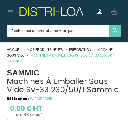


shopping_basket
search
ACCUEIL
NOS PRODUITS NEUFS
PRÉPARATION
MACHINE
SOUS VIDE
MACHINES À EMBALLER SOUS-VIDE SV-33 230/50/1
SAMMIC
SAMMIC
Machines À Emballer Sous-
Vide Sv-33 230/50/1 Sammic
Référence :
WISA5140215
0,00 € HT
sur 48 mois*