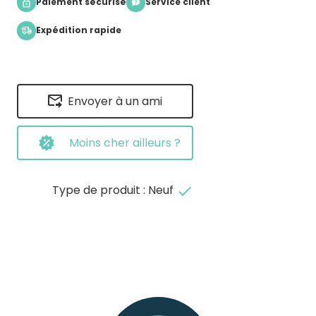
Paiement sécurisé
Service client
Expédition rapide
Envoyer à un ami
Moins cher ailleurs ?
Type de produit : Neuf
done