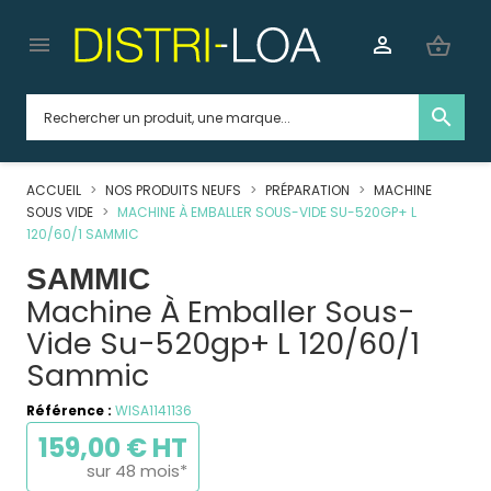


shopping_basket
search
ACCUEIL
NOS PRODUITS NEUFS
PRÉPARATION
MACHINE
SOUS VIDE
MACHINE À EMBALLER SOUS-VIDE SU-520GP+ L
120/60/1 SAMMIC
SAMMIC
Machine À Emballer Sous-
Vide Su-520gp+ L 120/60/1
Sammic
Référence :
WISA1141136
159,00 € HT
sur 48 mois*