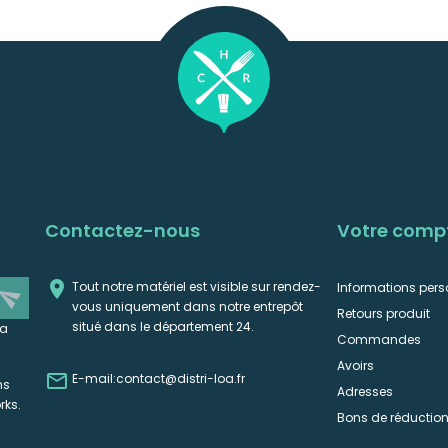
Contactez-nous
Votre comp

Tout notre matériel est visible sur rendez-
Informations pers
end
vous uniquement dans notre entrepôt
Retours produit
situé dans le département 24.
la
Commandes
Avoirs

E-mail:
contact@distri-loa.fr
ns
Adresses
rks.
Bons de réductio