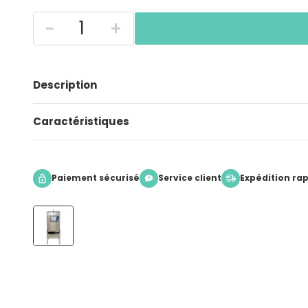
-
+
Description
Caractéristiques
Paiement sécurisé
Service client
Expédition ra