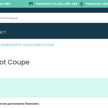
en 48h
Paiement en x24, x36, x48
Paiement séc
ACT
LUCHEUSE EP 15 TA 230V ROBOT COUPE
bot Coupe
de nos partenaires financiers.