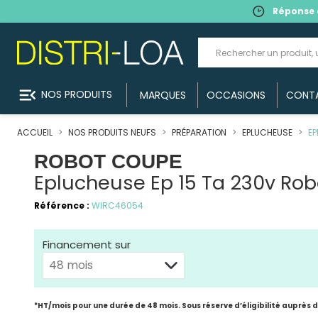
Réponse 
menu_open
NOS PRODUITS
MARQUES
OCCASIONS
CONT
ACCUEIL
NOS PRODUITS NEUFS
PRÉPARATION
EPLUCHEUSE
EP
ROBOT COUPE
Eplucheuse Ep 15 Ta 230v Ro
Référence :
WIRC46054
Financement sur
*HT/mois pour une durée de 48 mois. Sous réserve d’éligibilité auprès 