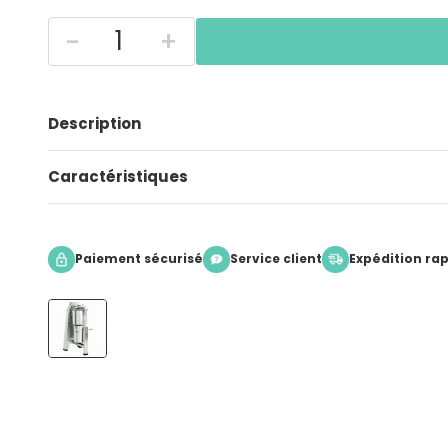
-
+
Description
Caractéristiques
Paiement sécurisé
Service client
Expédition ra