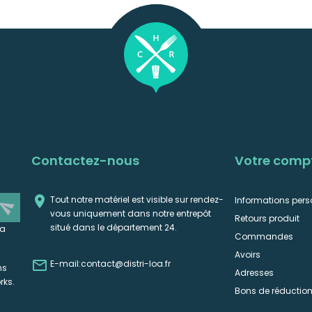
Contactez-nous
Votre comp

Tout notre matériel est visible sur rendez-
Informations pers
end
vous uniquement dans notre entrepôt
Retours produit
situé dans le département 24.
la
Commandes
Avoirs

E-mail:
contact@distri-loa.fr
ns
Adresses
rks.
Bons de réductio