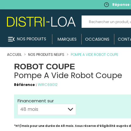
Réponse 
menu_open
NOS PRODUITS
MARQUES
OCCASIONS
CONT
ACCUEIL
NOS PRODUITS NEUFS
POMPE A VIDE ROBOT COUPE
ROBOT COUPE
Pompe A Vide Robot Coupe
Référence :
WIRC69012
Financement sur
*HT/mois pour une durée de 48 mois. Sous réserve d’éligibilité auprès 