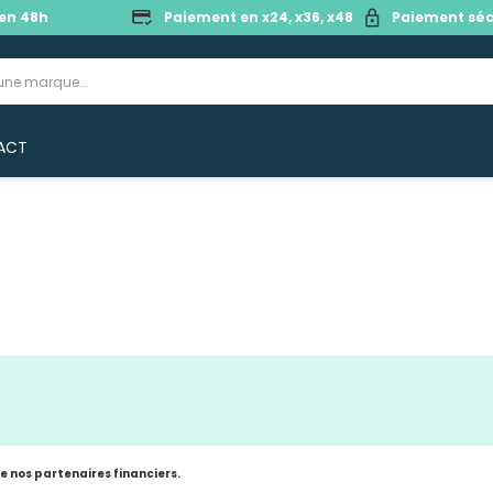
en 48h
Paiement en x24, x36, x48
Paiement séc
ACT
de nos partenaires financiers.