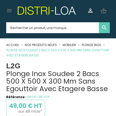


shopping_basket
search
ACCUEIL
NOS PRODUITS NEUFS
MOBILIER
PLONGE INOX
PLONGE INOX SOUDEE 2 BACS 500 X 500 X 300 MM SANS EGOUTTOIR
AVEC ETAGERE BASSE
L2G
Plonge Inox Soudee 2 Bacs
500 X 500 X 300 Mm Sans
Egouttoir Avec Etagere Basse
Référence :
SPL127-2B-ETP
49,00 € HT
sur 48 mois*