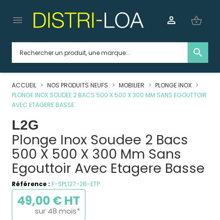


shopping_basket
search
ACCUEIL
NOS PRODUITS NEUFS
MOBILIER
PLONGE INOX
PLONGE INOX SOUDEE 2 BACS 500 X 500 X 300 MM SANS EGOUTTOIR
AVEC ETAGERE BASSE
L2G
Plonge Inox Soudee 2 Bacs
500 X 500 X 300 Mm Sans
Egouttoir Avec Etagere Basse
Référence :
F-SPL127-2B-ETP
49,00 € HT
sur 48 mois*