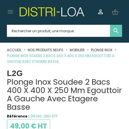


shopping_basket
search
ACCUEIL
NOS PRODUITS NEUFS
MOBILIER
PLONGE INOX
PLONGE INOX SOUDEE 2 BACS 400 X 400 X 250 MM EGOUTTOIR A
GAUCHE AVEC ETAGERE BASSE
L2G
Plonge Inox Soudee 2 Bacs
400 X 400 X 250 Mm Egouttoir
A Gauche Avec Etagere
Basse
Référence :
SPL146-2BD-ETP
49,00 € HT