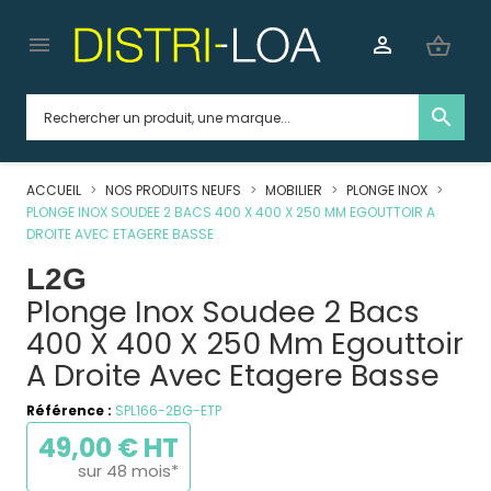


shopping_basket
search
ACCUEIL
NOS PRODUITS NEUFS
MOBILIER
PLONGE INOX
PLONGE INOX SOUDEE 2 BACS 400 X 400 X 250 MM EGOUTTOIR A
DROITE AVEC ETAGERE BASSE
L2G
Plonge Inox Soudee 2 Bacs
400 X 400 X 250 Mm Egouttoir
A Droite Avec Etagere Basse
Référence :
SPL166-2BG-ETP
49,00 € HT
sur 48 mois*