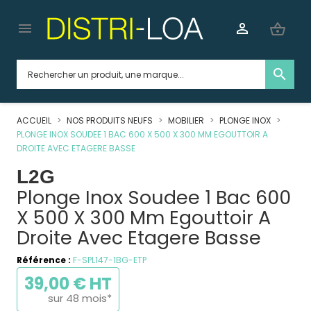


shopping_basket
search
ACCUEIL
NOS PRODUITS NEUFS
MOBILIER
PLONGE INOX
PLONGE INOX SOUDEE 1 BAC 600 X 500 X 300 MM EGOUTTOIR A
DROITE AVEC ETAGERE BASSE
L2G
Plonge Inox Soudee 1 Bac 600
X 500 X 300 Mm Egouttoir A
Droite Avec Etagere Basse
Référence :
F-SPL147-1BG-ETP
39,00 € HT
sur 48 mois*