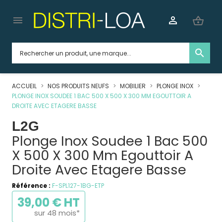


shopping_basket
search
ACCUEIL
NOS PRODUITS NEUFS
MOBILIER
PLONGE INOX
PLONGE INOX SOUDEE 1 BAC 500 X 500 X 300 MM EGOUTTOIR A
DROITE AVEC ETAGERE BASSE
L2G
Plonge Inox Soudee 1 Bac 500
X 500 X 300 Mm Egouttoir A
Droite Avec Etagere Basse
Référence :
F-SPL127-1BG-ETP
39,00 € HT
sur 48 mois*