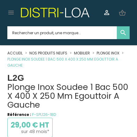


shopping_basket
search
ACCUEIL
NOS PRODUITS NEUFS
MOBILIER
PLONGE INOX
PLONGE INOX SOUDEE 1 BAC 500 X 400 X 250 MM EGOUTTOIR A
GAUCHE
L2G
Plonge Inox Soudee 1 Bac 500
X 400 X 250 Mm Egouttoir A
Gauche
Référence :
F-SPL126-1BD
29,00 € HT
sur 48 mois*