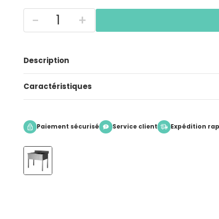
-
+
Description
Caractéristiques
Paiement sécurisé
Service client
Expédition ra