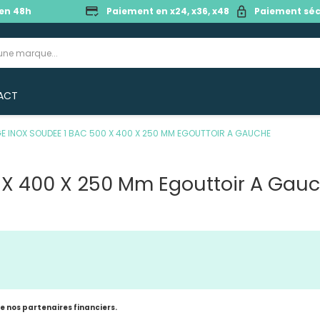
en 48h
Paiement en x24, x36, x48
Paiement séc
ACT
E INOX SOUDEE 1 BAC 500 X 400 X 250 MM EGOUTTOIR A GAUCHE
 X 400 X 250 Mm Egouttoir A Gau
de nos partenaires financiers.