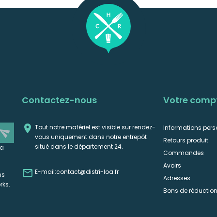
Contactez-nous
Votre comp

Tout notre matériel est visible sur rendez-
Informations pers
end
vous uniquement dans notre entrepôt
Retours produit
situé dans le département 24.
la
Commandes
Avoirs

E-mail:
contact@distri-loa.fr
ns
Adresses
rks.
Bons de réductio