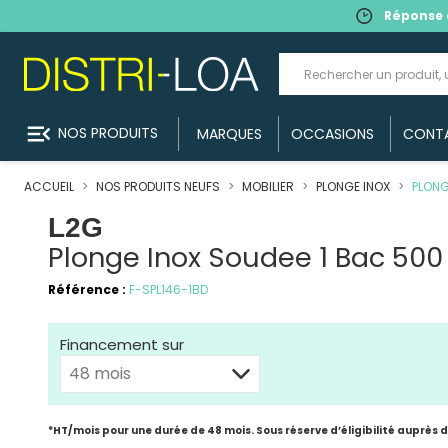
Réponse 
menu_open
NOS PRODUITS
MARQUES
OCCASIONS
CONT
ACCUEIL
NOS PRODUITS NEUFS
MOBILIER
PLONGE INOX
PLONG
L2G
Plonge Inox Soudee 1 Bac 500
Référence :
F-SPL146-1BD
Financement sur
*HT/mois pour une durée de 48 mois. Sous réserve d’éligibilité auprès 