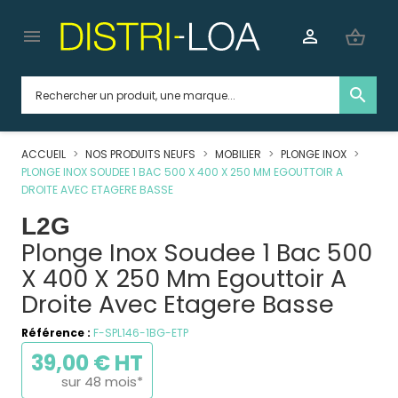


shopping_basket
search
ACCUEIL
NOS PRODUITS NEUFS
MOBILIER
PLONGE INOX
PLONGE INOX SOUDEE 1 BAC 500 X 400 X 250 MM EGOUTTOIR A
DROITE AVEC ETAGERE BASSE
L2G
Plonge Inox Soudee 1 Bac 500
X 400 X 250 Mm Egouttoir A
Droite Avec Etagere Basse
Référence :
F-SPL146-1BG-ETP
39,00 € HT
sur 48 mois*