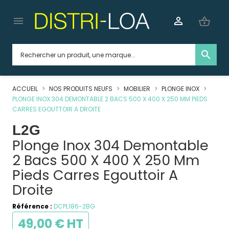


shopping_basket
search
ACCUEIL
NOS PRODUITS NEUFS
MOBILIER
PLONGE INOX
PLONGE INOX 304 DEMONTABLE 2 BACS 500 X 400 X 250 MM PIEDS
CARRES EGOUTTOIR A DROITE
L2G
Plonge Inox 304 Demontable
2 Bacs 500 X 400 X 250 Mm
Pieds Carres Egouttoir A
Droite
Référence :
DCPL186-2BG
49,00 € HT