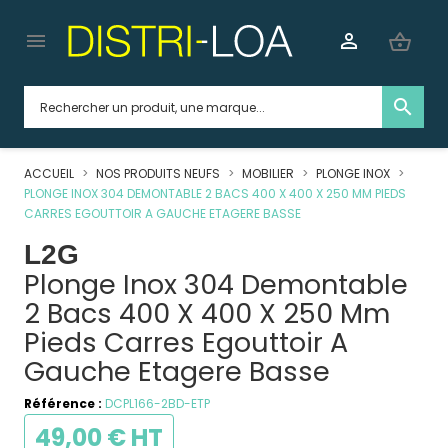


shopping_basket
search
ACCUEIL
NOS PRODUITS NEUFS
MOBILIER
PLONGE INOX
PLONGE INOX 304 DEMONTABLE 2 BACS 400 X 400 X 250 MM PIEDS
CARRES EGOUTTOIR A GAUCHE ETAGERE BASSE
L2G
Plonge Inox 304 Demontable
2 Bacs 400 X 400 X 250 Mm
Pieds Carres Egouttoir A
Gauche Etagere Basse
Référence :
DCPL166-2BD-ETP
49,00 € HT