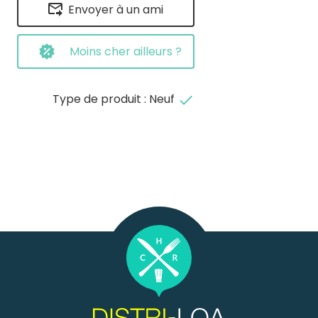
Envoyer à un ami
Moins cher ailleurs ?
Type de produit : Neuf
done