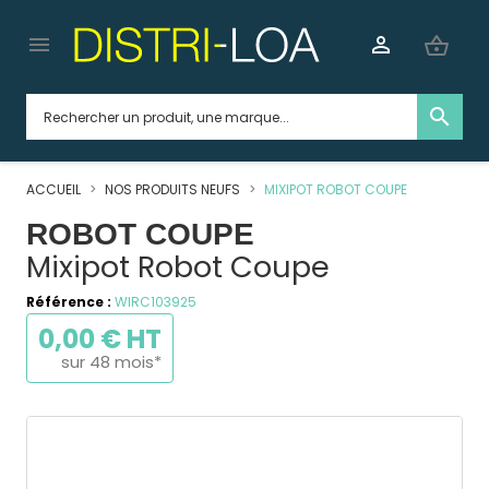


shopping_basket
search
ACCUEIL
NOS PRODUITS NEUFS
MIXIPOT ROBOT COUPE
ROBOT COUPE
Mixipot Robot Coupe
Référence :
WIRC103925
0,00 € HT
sur 48 mois*