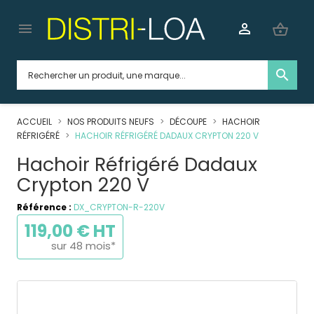


shopping_basket
search
ACCUEIL
NOS PRODUITS NEUFS
DÉCOUPE
HACHOIR
RÉFRIGÉRÉ
HACHOIR RÉFRIGÉRÉ DADAUX CRYPTON 220 V
Hachoir Réfrigéré Dadaux
Crypton 220 V
Référence :
DX_CRYPTON-R-220V
119,00 € HT
sur 48 mois*