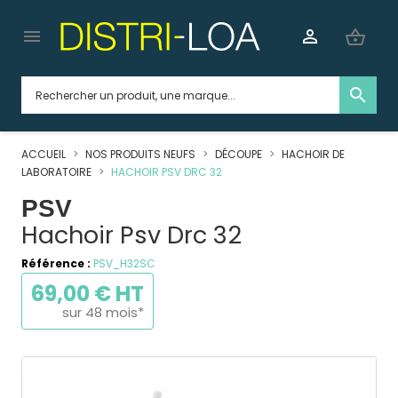


shopping_basket
search
ACCUEIL
NOS PRODUITS NEUFS
DÉCOUPE
HACHOIR DE
LABORATOIRE
HACHOIR PSV DRC 32
PSV
Hachoir Psv Drc 32
Référence :
PSV_H32SC
69,00 € HT
sur 48 mois*