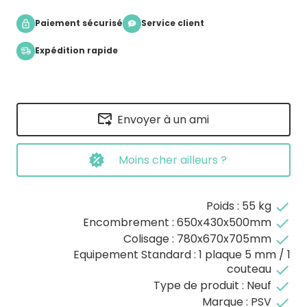
Paiement sécurisé
Service client
Expédition rapide
Envoyer à un ami
Moins cher ailleurs ?
Poids : 55 kg
done
Encombrement : 650x430x500mm
done
Colisage : 780x670x705mm
done
Equipement Standard : 1 plaque 5 mm / 1
couteau
done
Type de produit : Neuf
done
Marque : PSV
done