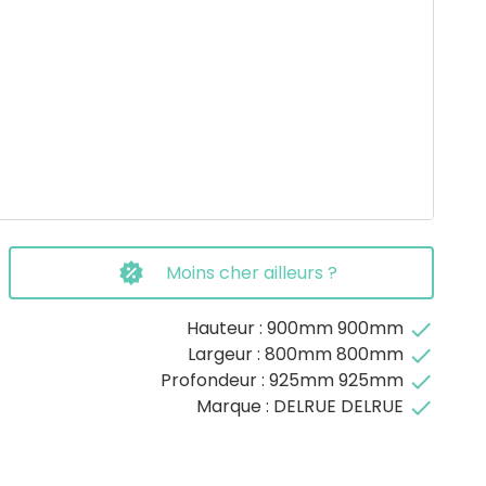
Moins cher ailleurs ?
Hauteur : 900mm 900mm
done
Largeur : 800mm 800mm
done
Profondeur : 925mm 925mm
done
Marque : DELRUE DELRUE
done