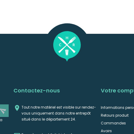
Contactez-nous
Votre comp

Tout notre matériel est visible sur rendez-
Informations pers
end
vous uniquement dans notre entrepôt
Retours produit
situé dans le département 24.
la
Commandes
Avoirs