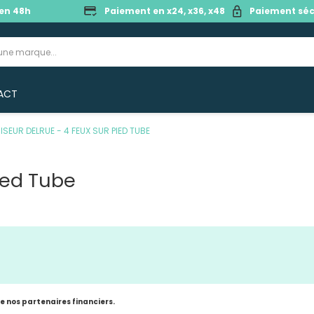
en 48h
Paiement en x24, x36, x48
Paiement séc
ACT
ISEUR DELRUE - 4 FEUX SUR PIED TUBE
ied Tube
de nos partenaires financiers.