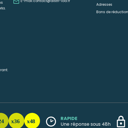

E-mail:
contact@distri-loa.fr
ns
Adresses
rks.
Bons de réductio
rant.
RAPIDE
Une réponse sous 48h