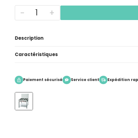
-
+
Description
Caractéristiques
Paiement sécurisé
Service client
Expédition ra