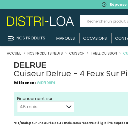
Réponse 
menu_open
NOS PRODUITS
MARQUES
OCCASIONS
CONT
ACCUEIL
NOS PRODUITS NEUFS
CUISSON
TABLE CUISSON
CU
DELRUE
Cuiseur Delrue - 4 Feux Sur P
Référence :
WIDEL98E4
Financement sur
*HT/mois pour une durée de 48 mois. Sous réserve d’éligibilité auprès 