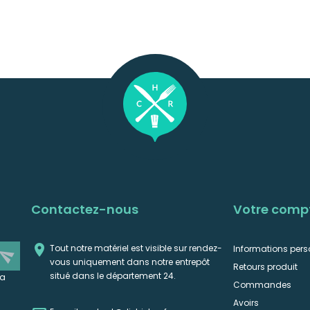
Contactez-nous
Votre comp

Tout notre matériel est visible sur rendez-
Informations pers
end
vous uniquement dans notre entrepôt
Retours produit
situé dans le département 24.
la
Commandes
Avoirs