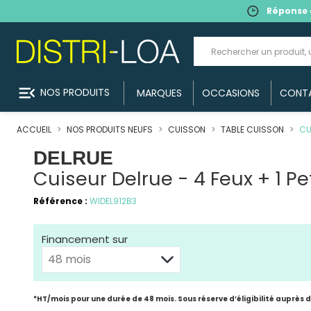
Réponse 
menu_open
NOS PRODUITS
MARQUES
OCCASIONS
CONT
ACCUEIL
NOS PRODUITS NEUFS
CUISSON
TABLE CUISSON
CU
DELRUE
Cuiseur Delrue - 4 Feux + 1 P
Référence :
WIDEL912B3
Financement sur
*HT/mois pour une durée de 48 mois. Sous réserve d’éligibilité auprès 