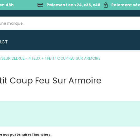
en 48h
Paiement en x24, x36, x48
Paiement séc
ACT
ISEUR DELRUE - 4 FEUX + 1 PETIT COUP FEU SUR ARMOIRE
etit Coup Feu Sur Armoire
de nos partenaires financiers.