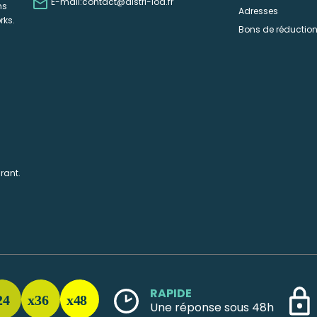

E-mail:
contact@distri-loa.fr
ns
Adresses
rks.
Bons de réductio
rant.
RAPIDE
Une réponse sous 48h