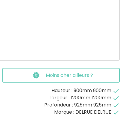
Moins cher ailleurs ?
Hauteur : 900mm 900mm
done
Largeur : 1200mm 1200mm
done
Profondeur : 925mm 925mm
done
Marque : DELRUE DELRUE
done