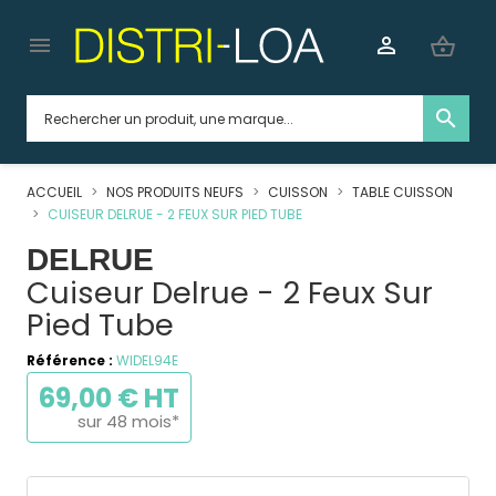


shopping_basket
search
ACCUEIL
NOS PRODUITS NEUFS
CUISSON
TABLE CUISSON
CUISEUR DELRUE - 2 FEUX SUR PIED TUBE
DELRUE
Cuiseur Delrue - 2 Feux Sur
Pied Tube
Référence :
WIDEL94E
69,00 € HT
sur 48 mois*