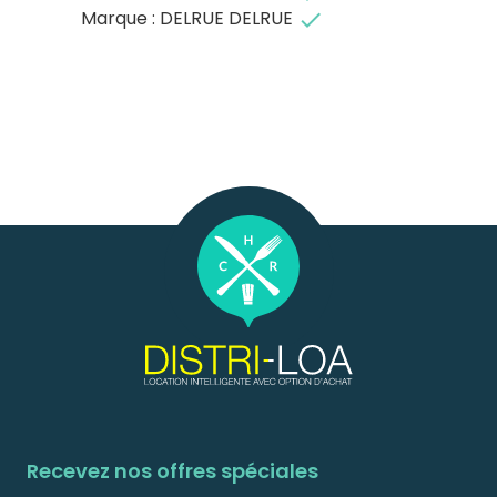
Marque : DELRUE DELRUE
done
Recevez nos offres spéciales