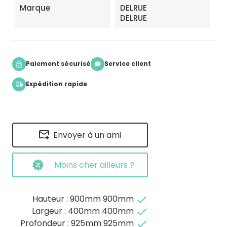
Marque
DELRUE
DELRUE
Paiement sécurisé
Service client
Expédition rapide
Envoyer à un ami
Moins cher ailleurs ?
Hauteur : 900mm 900mm
done
Largeur : 400mm 400mm
done
Profondeur : 925mm 925mm
done