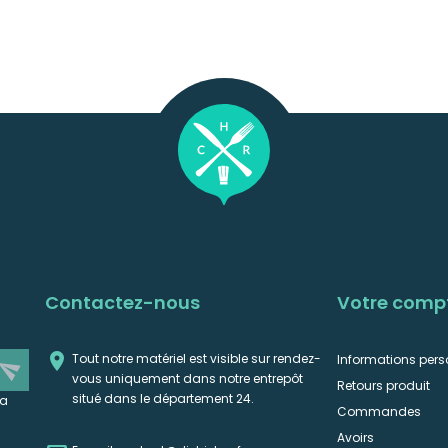
Contactez-nous
Votre comp

Tout notre matériel est visible sur rendez-
Informations pers
end
vous uniquement dans notre entrepôt
Retours produit
situé dans le département 24.
la
Commandes
Avoirs