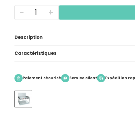
-
+
Description
Caractéristiques
Paiement sécurisé
Service client
Expédition ra