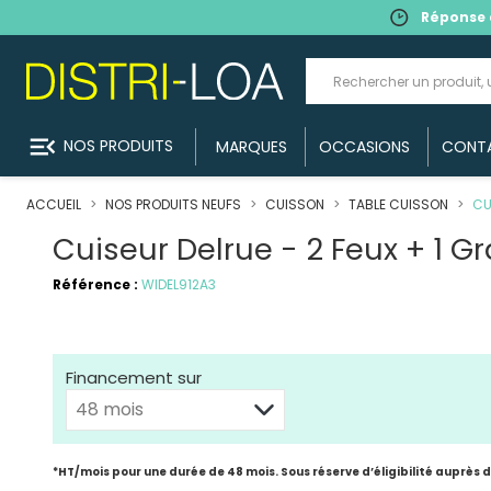
Réponse 
menu_open
NOS PRODUITS
MARQUES
OCCASIONS
CONT
ACCUEIL
NOS PRODUITS NEUFS
CUISSON
TABLE CUISSON
CU
Cuiseur Delrue - 2 Feux + 1 
Référence :
WIDEL912A3
Financement sur
*HT/mois pour une durée de 48 mois. Sous réserve d’éligibilité auprès 