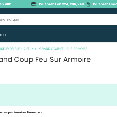
en 48h
Paiement en x24, x36, x48
Paiement séc
ACT
ISEUR DELRUE - 2 FEUX + 1 GRAND COUP FEU SUR ARMOIRE
Grand Coup Feu Sur Armoire
de nos partenaires financiers.