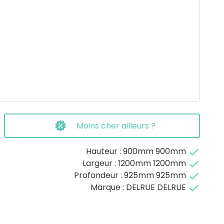
Moins cher ailleurs ?
Hauteur : 900mm 900mm
done
Largeur : 1200mm 1200mm
done
Profondeur : 925mm 925mm
done
Marque : DELRUE DELRUE
done