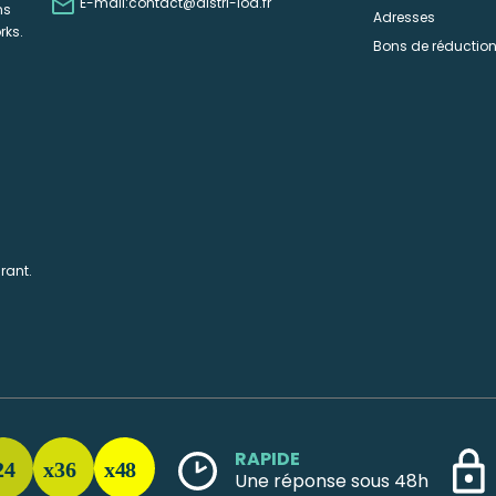

E-mail:
contact@distri-loa.fr
ns
Adresses
rks.
Bons de réductio
rant.
RAPIDE
Une réponse sous 48h