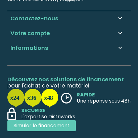
Contactez-nous
keyboard_arrow_down
Votre compte

Informations

Découvrez nos solutions de financement
pour l'achat de votre matériel
RAPIDE
Une réponse sous 48h
SECURISE
L'expertise Distriworks
Simuler le financement