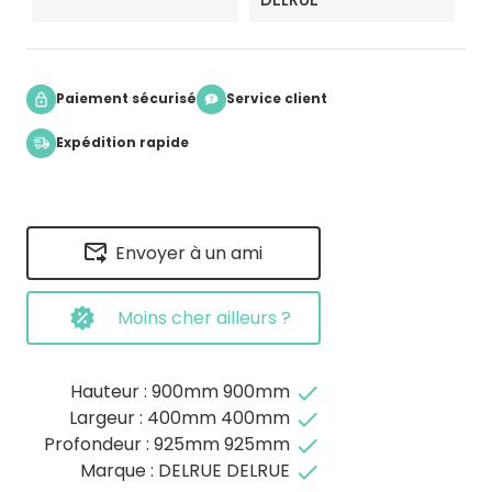
Paiement sécurisé
Service client
Expédition rapide
Envoyer à un ami
Moins cher ailleurs ?
Hauteur : 900mm 900mm
done
Largeur : 400mm 400mm
done
Profondeur : 925mm 925mm
done
Marque : DELRUE DELRUE
done