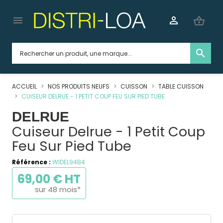


shopping_basket
search
ACCUEIL
NOS PRODUITS NEUFS
CUISSON
TABLE CUISSON
CUISEUR DELRUE - 1 PETIT COUP FEU SUR PIED TUBE
DELRUE
Cuiseur Delrue - 1 Petit Coup
Feu Sur Pied Tube
Référence :
WIDEL94B4
69,00 € HT
sur 48 mois*