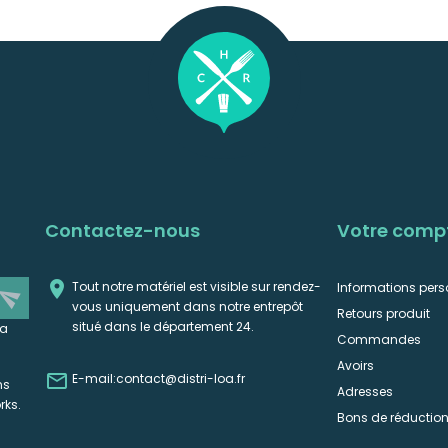
Contactez-nous
Votre comp

Tout notre matériel est visible sur rendez-
Informations pers
end
vous uniquement dans notre entrepôt
Retours produit
situé dans le département 24.
la
Commandes
Avoirs

E-mail:
contact@distri-loa.fr
ns
Adresses
rks.
Bons de réductio