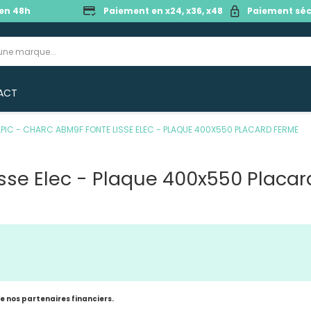
en 48h
Paiement en x24, x36, x48
Paiement séc
ACT
PIC - CHARC ABM9F FONTE LISSE ELEC - PLAQUE 400X550 PLACARD FERME
sse Elec - Plaque 400x550 Placa
de nos partenaires financiers.