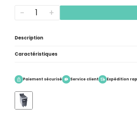
-
+
Description
Caractéristiques
Paiement sécurisé
Service client
Expédition ra