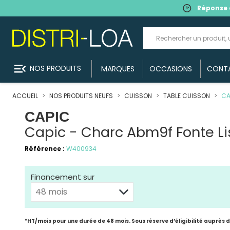
Réponse 
menu_open
NOS PRODUITS
MARQUES
OCCASIONS
CONT
ACCUEIL
NOS PRODUITS NEUFS
CUISSON
TABLE CUISSON
CA
CAPIC
Capic - Charc Abm9f Fonte Li
Référence :
W400934
Financement sur
*HT/mois pour une durée de 48 mois. Sous réserve d’éligibilité auprès 