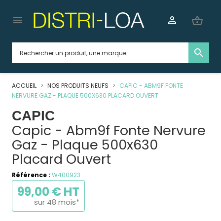


shopping_basket
search
ACCUEIL
NOS PRODUITS NEUFS
CAPIC - ABM9F FONTE
NERVURE GAZ - PLAQUE 500X630 PLACARD OUVERT
CAPIC
Capic - Abm9f Fonte Nervure
Gaz - Plaque 500x630
Placard Ouvert
Référence :
W400923
99,00 € HT
sur 48 mois*