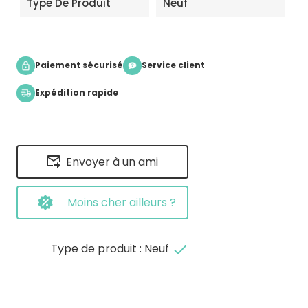
Type De Produit
Neuf
Paiement sécurisé
Service client
Expédition rapide
Envoyer à un ami
Moins cher ailleurs ?
Type de produit : Neuf
done