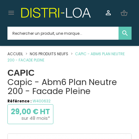


shopping_basket
search
ACCUEIL
NOS PRODUITS NEUFS
CAPIC - ABM6 PLAN NEUTRE
200 - FACADE PLEINE
CAPIC
Capic - Abm6 Plan Neutre
200 - Facade Pleine
Référence :
W400632
29,00 € HT
sur 48 mois*