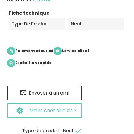
Fiche technique
Type De Produit
Neuf
Paiement sécurisé
Service client
Expédition rapide
Envoyer à un ami
Moins cher ailleurs ?
Type de produit : Neuf
done