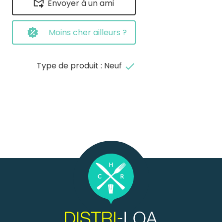
Envoyer à un ami
Moins cher ailleurs ?
Type de produit : Neuf
done