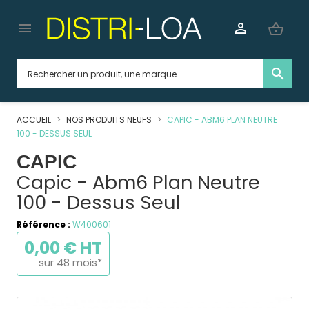


shopping_basket
search
ACCUEIL
NOS PRODUITS NEUFS
CAPIC - ABM6 PLAN NEUTRE
100 - DESSUS SEUL
CAPIC
Capic - Abm6 Plan Neutre
100 - Dessus Seul
Référence :
W400601
0,00 € HT
sur 48 mois*