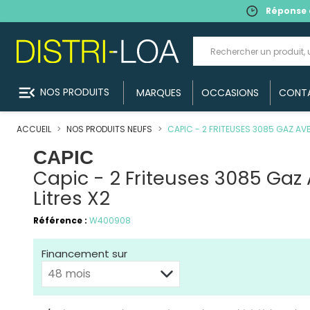
Réponse 
menu_open
NOS PRODUITS
MARQUES
OCCASIONS
CONT
ACCUEIL
NOS PRODUITS NEUFS
CAPIC - 2 FRITEUSES 3085 GAZ AV
CAPIC
Capic - 2 Friteuses 3085 Gaz 
Litres X2
Référence :
W400908
Financement sur