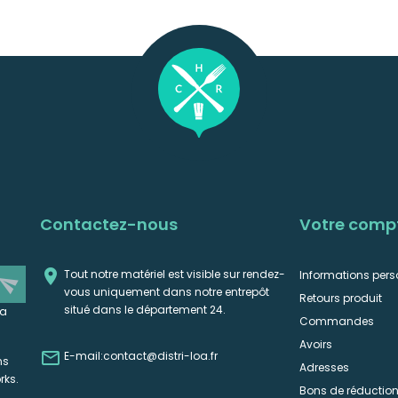
Contactez-nous
Votre comp

Tout notre matériel est visible sur rendez-
Informations pers
end
vous uniquement dans notre entrepôt
Retours produit
situé dans le département 24.
la
Commandes
Avoirs

E-mail:
contact@distri-loa.fr
ns
Adresses
rks.
Bons de réductio