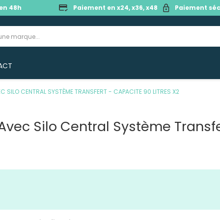
en 48h
Paiement en x24, x36, x48
Paiement séc
ACT
EC SILO CENTRAL SYSTÈME TRANSFERT - CAPACITE 90 LITRES X2
Avec Silo Central Système Transf