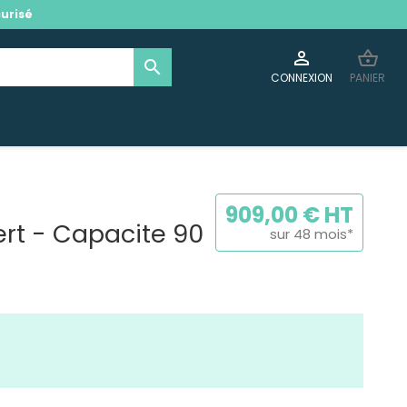
urisé

shopping_basket
search
CONNEXION
PANIER
909,00 € HT
ert - Capacite 90
sur 48 mois*