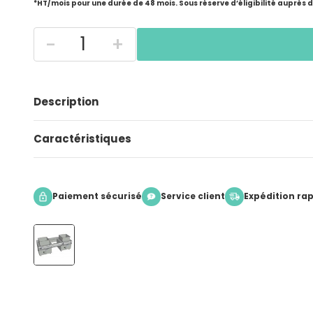
*HT/mois pour une durée de 48 mois. Sous réserve d’éligibilité auprès 
-
+
Description
Caractéristiques
Paiement sécurisé
Service client
Expédition ra