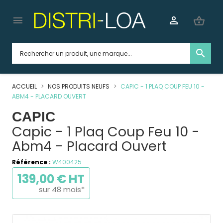


shopping_basket
search
ACCUEIL
NOS PRODUITS NEUFS
CAPIC - 1 PLAQ COUP FEU 10 -
ABM4 - PLACARD OUVERT
CAPIC
Capic - 1 Plaq Coup Feu 10 -
Abm4 - Placard Ouvert
Référence :
W400425
139,00 € HT
sur 48 mois*