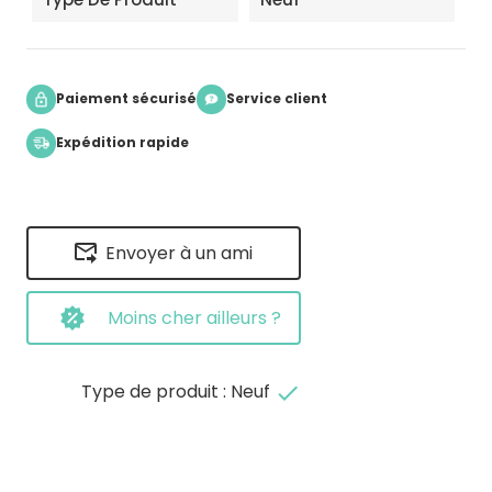
Paiement sécurisé
Service client
Expédition rapide
Envoyer à un ami
Moins cher ailleurs ?
Type de produit : Neuf
done