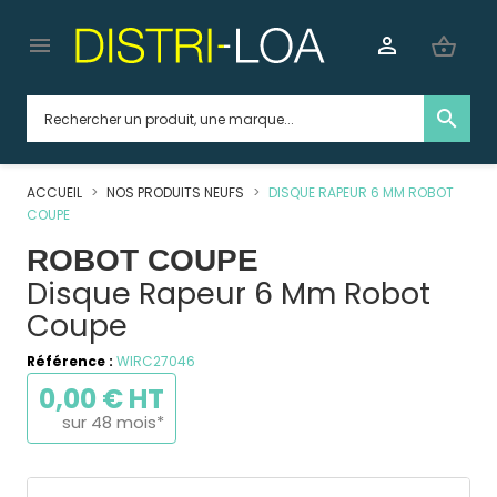


shopping_basket
search
ACCUEIL
NOS PRODUITS NEUFS
DISQUE RAPEUR 6 MM ROBOT
COUPE
ROBOT COUPE
Disque Rapeur 6 Mm Robot
Coupe
Référence :
WIRC27046
0,00 € HT
sur 48 mois*