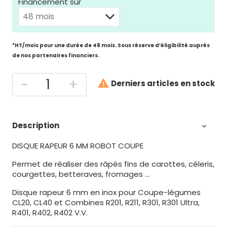
Financement sur
*HT/mois pour une durée de 48 mois. Sous réserve d’éligibilité auprès
de nos partenaires financiers.
-
+

Derniers articles en stock
Description

DISQUE RAPEUR 6 MM ROBOT COUPE
Permet de réaliser des râpés fins de carottes, céleris,
courgettes, betteraves, fromages ...
Disque rapeur 6 mm en inox pour Coupe-légumes
CL20, CL40 et Combines R201, R211, R301, R301 Ultra,
R401, R402, R402 V.V.