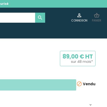
urisé

shopping_basket
search
CONNEXION
PANIER
89,00 € HT
sur 48 mois*

Vendu
