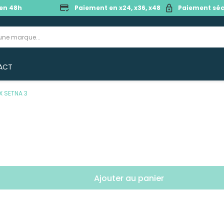
en 48h
Paiement en x24, x36, x48
Paiement séc
ACT
 SETNA 3
Ajouter au panier