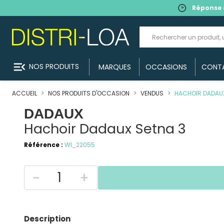
Réponse 
menu_open
NOS PRODUITS
MARQUES
OCCASIONS
CONT
ACCUEIL
NOS PRODUITS D'OCCASION
VENDUS
HACHOIR DADAUX
DADAUX
Hachoir Dadaux Setna 3
Référence :
WI_22055
-
+
Description